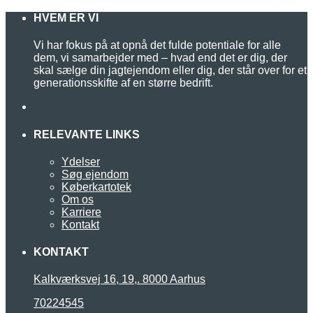
HVEM ER VI
Vi har fokus på at opnå det fulde potentiale for alle
dem, vi samarbejder med – hvad end det er dig, der
skal sælge din jagtejendom eller dig, der står over for et
generationsskifte af en større bedrift.
RELEVANTE LINKS
Ydelser
Søg ejendom
Køberkartotek
Om os
Karriere
Kontakt
KONTAKT
Kalkværksvej 16, 19,. 8000 Aarhus
70224545