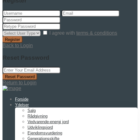
Register
I agree with
terms & conditions
Register
Back to Login
Reset Password
Reset Password
Return to Login
Forside
Ydelser
Salg
Rådgivning
Vedvarende-energi jord
Udviklingsjord
Ejendomsvurdering
Generationsskifte