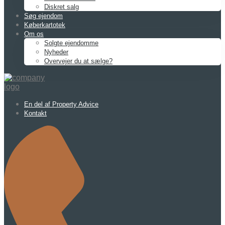
Diskret salg
Søg ejendom
Køberkartotek
Om os
Solgte ejendomme
Nyheder
Overvejer du at sælge?
En del af Property Advice
Kontakt