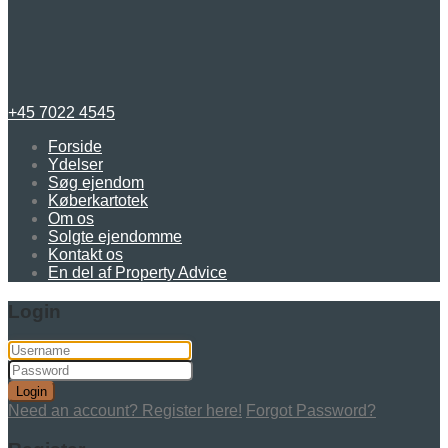
+45 7022 4545
Forside
Ydelser
Søg ejendom
Køberkartotek
Om os
Solgte ejendomme
Kontakt os
En del af Property Advice
Login
Login
Need an account? Register here!
Forgot Password?