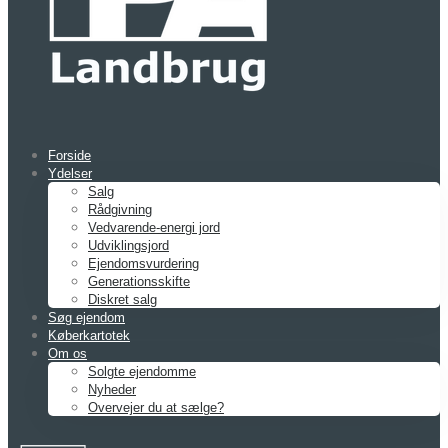
Forside
Ydelser
Salg
Rådgivning
Vedvarende-energi jord
Udviklingsjord
Ejendomsvurdering
Generationsskifte
Diskret salg
Søg ejendom
Køberkartotek
Om os
Solgte ejendomme
Nyheder
Overvejer du at sælge?