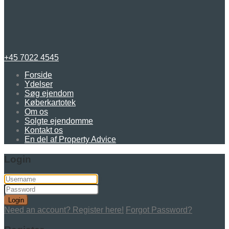
+45 7022 4545
Forside
Ydelser
Søg ejendom
Køberkartotek
Om os
Solgte ejendomme
Kontakt os
En del af Property Advice
Login
Login
Need an account? Register here!
Forgot Password?