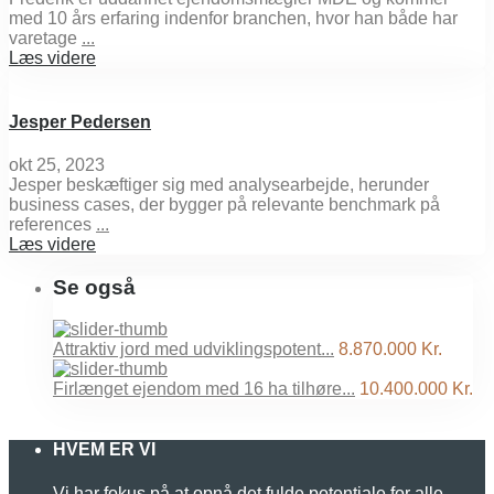
med 10 års erfaring indenfor branchen, hvor han både har
varetage
...
Læs videre
Jesper Pedersen
okt 25, 2023
Jesper beskæftiger sig med analysearbejde, herunder
business cases, der bygger på relevante benchmark på
references
...
Læs videre
Se også
Attraktiv jord med udviklingspotent...
8.870.000 Kr.
Firlænget ejendom med 16 ha tilhøre...
10.400.000 Kr.
HVEM ER VI
Vi har fokus på at opnå det fulde potentiale for alle