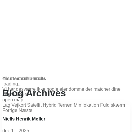
click to enable zoom
Your search results
loading...
Vi har desværre ikke nogle ejendomme der matcher dine
Blog Archives
søgekriterier
open map
Lag
Vejkort
Satellit
Hybrid
Terræn
Min lokation
Fuld skærm
Forrige
Næste
Niells Henrik Møller
dec 11, 2025