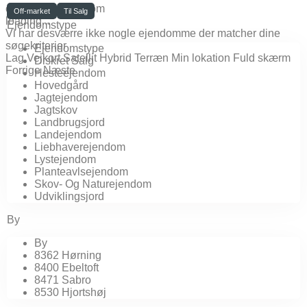
click to enable zoom
Off-market
Til Salg
loading...
Ejendomstype
Vi har desværre ikke nogle ejendomme der matcher dine
søgekriterier
Ejendomstype
Lag
Vejkort
Satellit
Hybrid
Terræn
Min lokation
Fuld skærm
Diskret Salg
Forrige
Næste
Hesteejendom
Hovedgård
Jagtejendom
Jagtskov
Landbrugsjord
Landejendom
Liebhaverejendom
Lystejendom
Planteavlsejendom
Skov- Og Naturejendom
Udviklingsjord
By
By
8362 Hørning
8400 Ebeltoft
8471 Sabro
8530 Hjortshøj