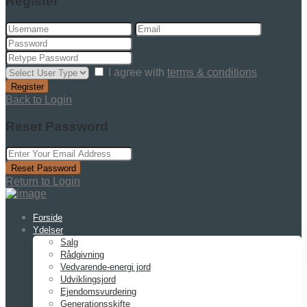
Register
I agree with
terms & conditions
Register
Back to Login
Reset Password
Reset Password
Return to Login
Forside
Ydelser
Salg
Rådgivning
Vedvarende-energi jord
Udviklingsjord
Ejendomsvurdering
Generationsskifte