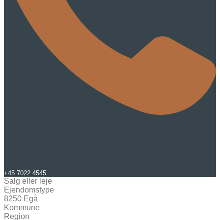
+45 7022 4545
Salg eller leje
Ejendomstype
8250 Egå
Kommune
Region