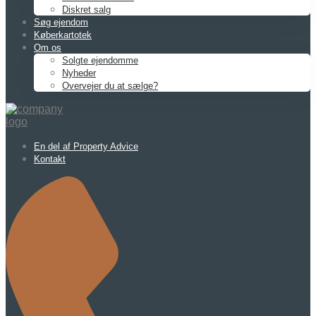
Diskret salg
Søg ejendom
Køberkartotek
Om os
Solgte ejendomme
Nyheder
Overvejer du at sælge?
En del af Property Advice
Kontakt