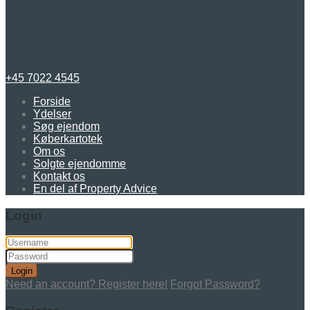
+45 7022 4545
Forside
Ydelser
Søg ejendom
Køberkartotek
Om os
Solgte ejendomme
Kontakt os
En del af Property Advice
Login
Login
Need an account? Register here!
Forgot Password?