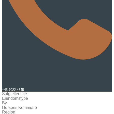
+45 7022 4545
Salg eller leje
Ejendomstype
By
Horsens Kommune
Region