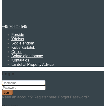
+45 7022 4545
Forside
Ydelser
Søg ejendom
Køberkartotek
Om os
Solgte ejendomme
Kontakt os
En del af Property Advice
Login
Login
Need an account? Register here!
Forgot Password?