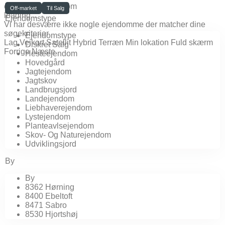
click to enable zoom
Off-market
Til Salg
loading...
Ejendomstype
Vi har desværre ikke nogle ejendomme der matcher dine
søgekriterier
Ejendomstype
Lag
Vejkort
Satellit
Hybrid
Terræn
Min lokation
Fuld skærm
Diskret Salg
Forrige
Næste
Hesteejendom
Hovedgård
Jagtejendom
Jagtskov
Landbrugsjord
Landejendom
Liebhaverejendom
Lystejendom
Planteavlsejendom
Skov- Og Naturejendom
Udviklingsjord
By
By
8362 Hørning
8400 Ebeltoft
8471 Sabro
8530 Hjortshøj