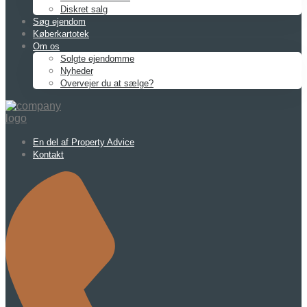
Diskret salg
Søg ejendom
Køberkartotek
Om os
Solgte ejendomme
Nyheder
Overvejer du at sælge?
En del af Property Advice
Kontakt