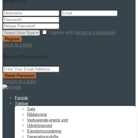
Register
I agree with
terms & conditions
Register
Back to Login
Reset Password
Reset Password
Return to Login
Forside
Ydelser
Salg
Rådgivning
Vedvarende-energi jord
Udviklingsjord
Ejendomsvurdering
Generationsskifte