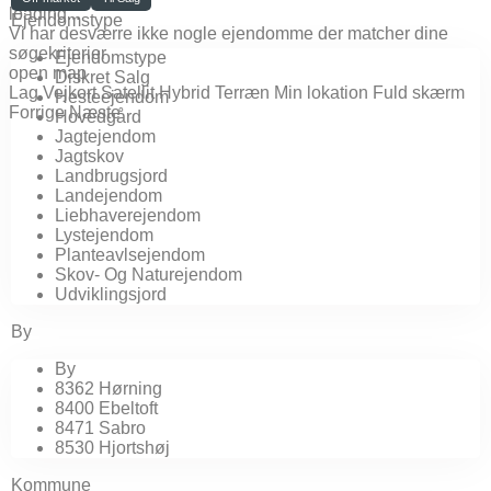
loading...
Ejendomstype
Vi har desværre ikke nogle ejendomme der matcher dine
søgekriterier
Ejendomstype
open map
Diskret Salg
Lag
Vejkort
Satellit
Hybrid
Terræn
Min lokation
Fuld skærm
Hesteejendom
Forrige
Næste
Hovedgård
Jagtejendom
Jagtskov
Landbrugsjord
Landejendom
Liebhaverejendom
Lystejendom
Planteavlsejendom
Skov- Og Naturejendom
Udviklingsjord
By
By
8362 Hørning
8400 Ebeltoft
8471 Sabro
8530 Hjortshøj
Kommune