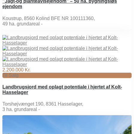
”Jagt-og planteavlsejendom” – 50 ha. bygningsløs
ejendom
Koustrup, 8560 Kolind BFE NR 100111360,
49
ha. grundareal -
2.200.000 Kr.
Til Salg
Landbrugsjord med oplagt potentiale i hjertet af Kolt-
Hasselager
Torshøjvænget 190, 8361 Hasselager,
3
ha. grundareal -