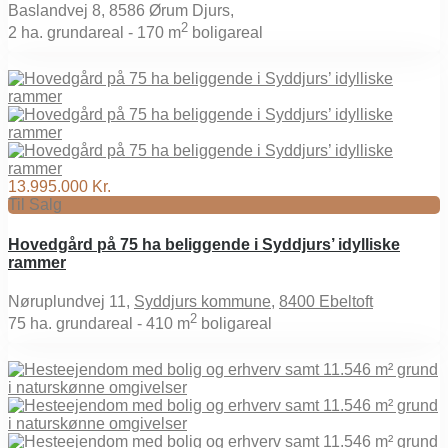
Baslandvej 8, 8586 Ørum Djurs,
2
2
ha. grundareal -
170 m
boligareal
13.995.000 Kr.
Til Salg
Hovedgård på 75 ha beliggende i Syddjurs’ idylliske
rammer
Nøruplundvej 11,
Syddjurs kommune
,
8400 Ebeltoft
2
75
ha. grundareal -
410 m
boligareal