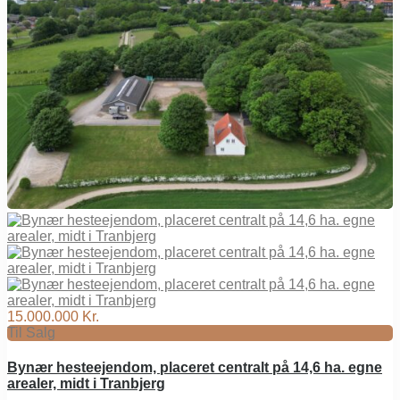
15.000.000 Kr.
Til Salg
Bynær hesteejendom, placeret centralt på 14,6 ha. egne
arealer, midt i Tranbjerg