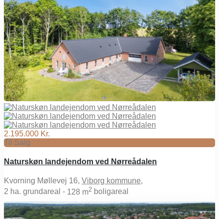
2.195.000 Kr.
Til Salg
Naturskøn landejendom ved Nørreådalen
Kvorning Møllevej 16,
Viborg kommune
,
2
2
ha. grundareal -
128 m
boligareal