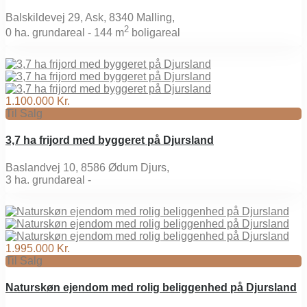
Balskildevej 29, Ask, 8340 Malling,
2
0
ha. grundareal -
144 m
boligareal
1.100.000 Kr.
Til Salg
3,7 ha frijord med byggeret på Djursland
Baslandvej 10, 8586 Ødum Djurs,
3
ha. grundareal -
1.995.000 Kr.
Til Salg
Naturskøn ejendom med rolig beliggenhed på Djursland