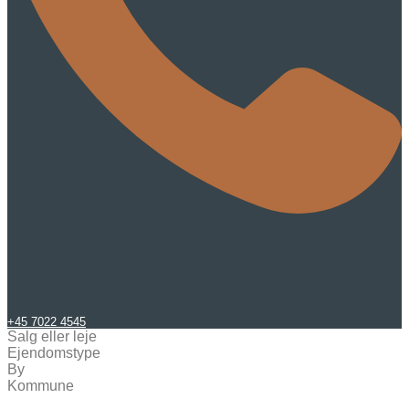
+45 7022 4545
Salg eller leje
Ejendomstype
By
Kommune