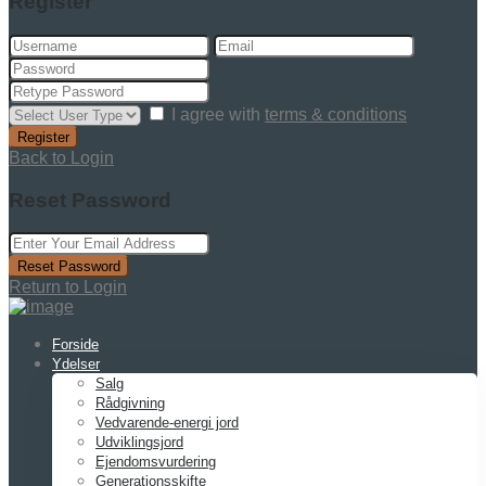
Register
I agree with
terms & conditions
Register
Back to Login
Reset Password
Reset Password
Return to Login
Forside
Ydelser
Salg
Rådgivning
Vedvarende-energi jord
Udviklingsjord
Ejendomsvurdering
Generationsskifte