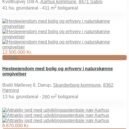
Kvottrupvej 108 A,
Aarhus kommune
,
8471 Sabro
2
41
ha. grundareal -
411 m
boligareal
12.500.000 Kr.
Til Salg
Hesteejendom med bolig og erhverv i naturskønne
omgivelser
Bodil Møllevej 8, Dørup,
Skanderborg kommune
,
8362
Hørning
2
13
ha. grundareal -
260 m
boligareal
8.870.000 Kr.