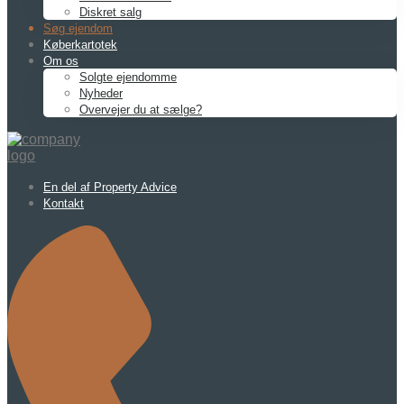
Diskret salg
Søg ejendom
Køberkartotek
Om os
Solgte ejendomme
Nyheder
Overvejer du at sælge?
En del af Property Advice
Kontakt