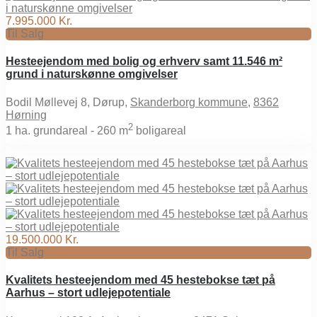
7.995.000 Kr.
Til Salg
Hesteejendom med bolig og erhverv samt 11.546 m²
grund i naturskønne omgivelser
Bodil Møllevej 8, Dørup,
Skanderborg kommune
,
8362
Hørning
2
1
ha. grundareal -
260 m
boligareal
19.500.000 Kr.
Til Salg
Kvalitets hesteejendom med 45 hestebokse tæt på
Aarhus – stort udlejepotentiale