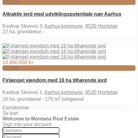
Til Salg
Attraktiv jord med udviklingspotentiale nær Aarhus
Kastrup Skovvej 3,
Aarhus kommune
,
8530 Hjortshøj
22
ha. grundareal -
10.400.000 Kr.
Til Salg
Firlænget ejendom med 16 ha tilhørende jord
Kastrup Skovvej 1,
Aarhus kommune
,
8530 Hjortshøj
2
16
ha. grundareal -
170 m
boligareal
Ejendomme
Se kort
Welcome to Montana Real Estate
Sign into your account