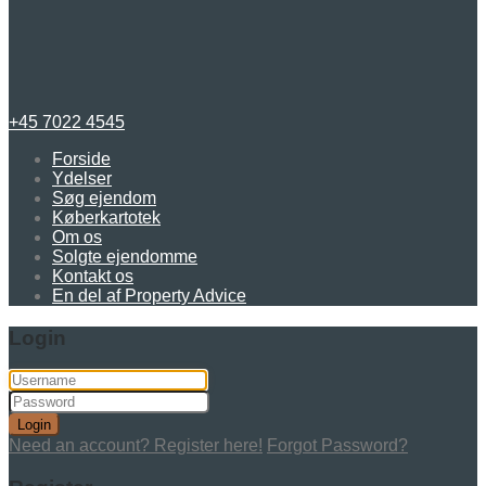
+45 7022 4545
Forside
Ydelser
Søg ejendom
Køberkartotek
Om os
Solgte ejendomme
Kontakt os
En del af Property Advice
Login
Login
Need an account? Register here!
Forgot Password?