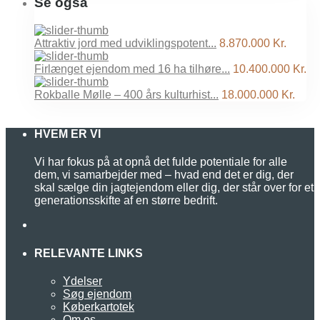
Se også
Attraktiv jord med udviklingspotent...
8.870.000 Kr.
Firlænget ejendom med 16 ha tilhøre...
10.400.000 Kr.
Rokballe Mølle – 400 års kulturhist...
18.000.000 Kr.
HVEM ER VI
Vi har fokus på at opnå det fulde potentiale for alle
dem, vi samarbejder med – hvad end det er dig, der
skal sælge din jagtejendom eller dig, der står over for et
generationsskifte af en større bedrift.
RELEVANTE LINKS
Ydelser
Søg ejendom
Køberkartotek
Om os