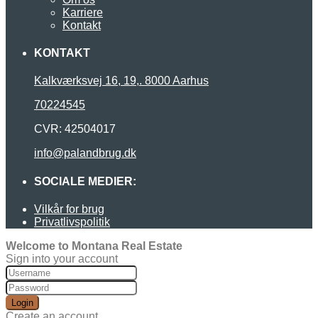
Karriere
Kontakt
KONTAKT
Kalkværksvej 16, 19,. 8000 Aarhus
70224545
CVR: 42504017
info@palandbrug.dk
SOCIALE MEDIER:
Vilkår for brug
Privatlivspolitik
Welcome to Montana Real Estate
Sign into your account
Login
Create an account