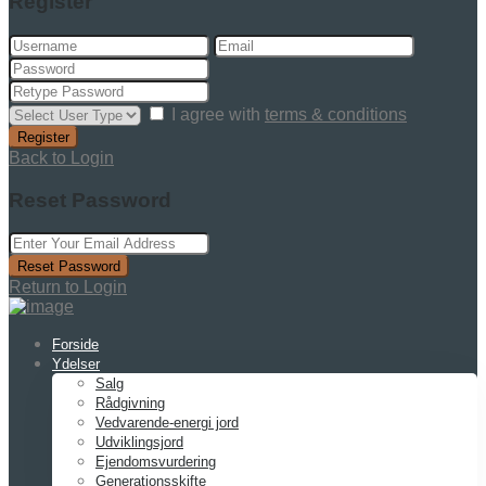
Register
I agree with
terms & conditions
Register
Back to Login
Reset Password
Reset Password
Return to Login
Forside
Ydelser
Salg
Rådgivning
Vedvarende-energi jord
Udviklingsjord
Ejendomsvurdering
Generationsskifte