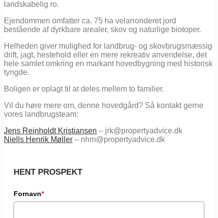
landskabelig ro.
Ejendommen omfatter ca. 75 ha velarronderet jord
bestående af dyrkbare arealer, skov og naturlige biotoper.
Helheden giver mulighed for landbrug- og skovbrugsmæssig
drift, jagt, hestehold eller en mere rekreativ anvendelse, det
hele samlet omkring en markant hovedbygning med historisk
tyngde.
Boligen er oplagt til at deles mellem to familier.
Vil du høre mere om, denne hovedgård? Så kontakt gerne
vores landbrugsteam:
Jens Reinholdt Kristiansen
– jrk@propertyadvice.dk
Niells Henrik Møller
– nhm@propertyadvice.dk
HENT PROSPEKT
Fornavn
*