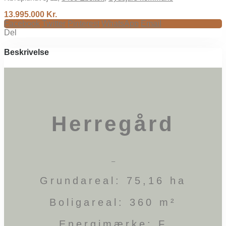
13.995.000 Kr.
Facebook
Twitter
Pinterest
WhatsApp
Email
Del
Beskrivelse
Herregård
–
Grundareal: 75,16 ha
Boligareal: 360 m²
Energimærke: F