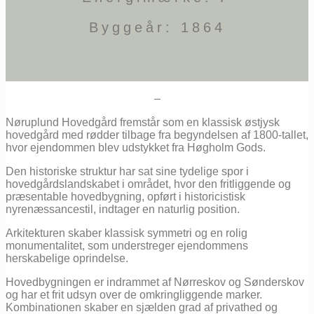
Byggeår: 1864
–
Nøruplund Hovedgård fremstår som en klassisk østjysk
hovedgård med rødder tilbage fra begyndelsen af 1800-tallet,
hvor ejendommen blev udstykket fra Høgholm Gods.
Den historiske struktur har sat sine tydelige spor i
hovedgårdslandskabet i området, hvor den fritliggende og
præsentable hovedbygning, opført i historicistisk
nyrenæssancestil, indtager en naturlig position.
Arkitekturen skaber klassisk symmetri og en rolig
monumentalitet, som understreger ejendommens
herskabelige oprindelse.
Hovedbygningen er indrammet af Nørreskov og Sønderskov
og har et frit udsyn over de omkringliggende marker.
Kombinationen skaber en sjælden grad af privathed og