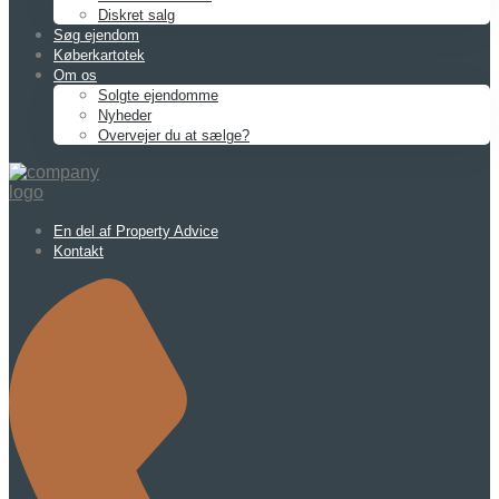
Diskret salg
Søg ejendom
Køberkartotek
Om os
Solgte ejendomme
Nyheder
Overvejer du at sælge?
En del af Property Advice
Kontakt