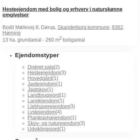
Hesteejendom med bolig og erhverv i naturskønne
omgivelser
Bodil Møllevej 8, Dørup,
Skanderborg kommune
,
8362
Hørning
2
13
ha. grundareal -
260 m
boligareal
Ejendomstyper
Diskret salg
(2)
Hesteejendom
(3)
Hovedgård
(1)
Jagtejendom
(1)
Jagtskov
(1)
Landbrugsjord
(1)
Landejendom
(1)
Liebhaverejendom
(3)
Lystejendom
(4)
Planteavlsejendom
(1)
Skov- og naturejendom
(3)
Udviklingsjord
(1)