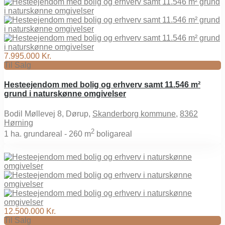
7.995.000 Kr.
Til Salg
Hesteejendom med bolig og erhverv samt 11.546 m²
grund i naturskønne omgivelser
Bodil Møllevej 8, Dørup,
Skanderborg kommune
,
8362
Hørning
2
1
ha. grundareal -
260 m
boligareal
12.500.000 Kr.
Til Salg