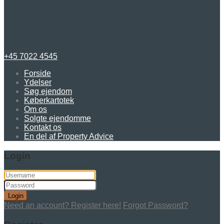
+45 7022 4545
Forside
Ydelser
Søg ejendom
Køberkartotek
Om os
Solgte ejendomme
Kontakt os
En del af Property Advice
Login
Login
Need an account? Register here!
Forgot Password?