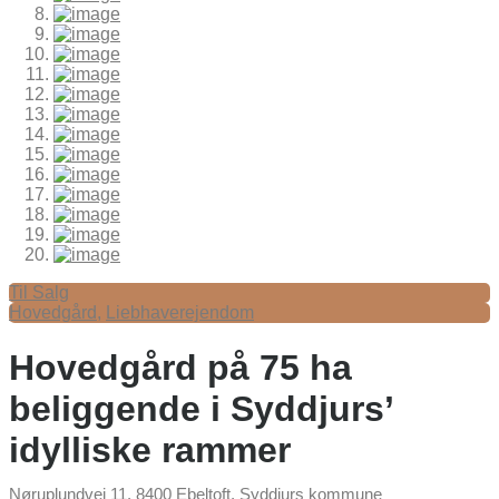
Til Salg
Hovedgård
,
Liebhaverejendom
Hovedgård på 75 ha
beliggende i Syddjurs’
idylliske rammer
Nøruplundvej 11,
8400 Ebeltoft
,
Syddjurs kommune