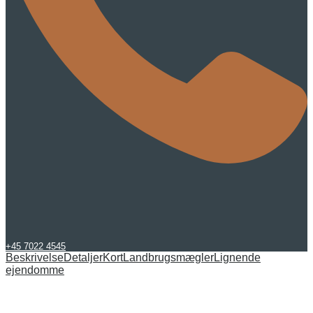
+45 7022 4545
Beskrivelse
Detaljer
Kort
Landbrugsmægler
Lignende
ejendomme