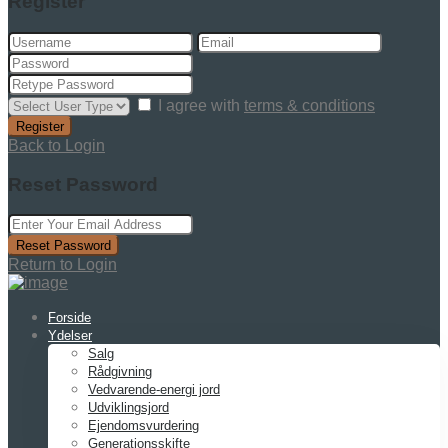
Register
I agree with
terms & conditions
Register
Back to Login
Reset Password
Reset Password
Return to Login
Forside
Ydelser
Salg
Rådgivning
Vedvarende-energi jord
Udviklingsjord
Ejendomsvurdering
Generationsskifte