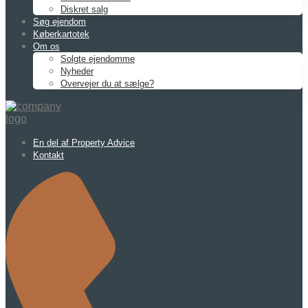
Diskret salg
Søg ejendom
Køberkartotek
Om os
Solgte ejendomme
Nyheder
Overvejer du at sælge?
En del af Property Advice
Kontakt