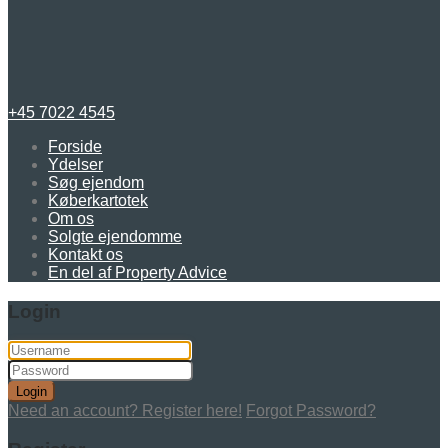
+45 7022 4545
Forside
Ydelser
Søg ejendom
Køberkartotek
Om os
Solgte ejendomme
Kontakt os
En del af Property Advice
Login
Login
Need an account? Register here!
Forgot Password?