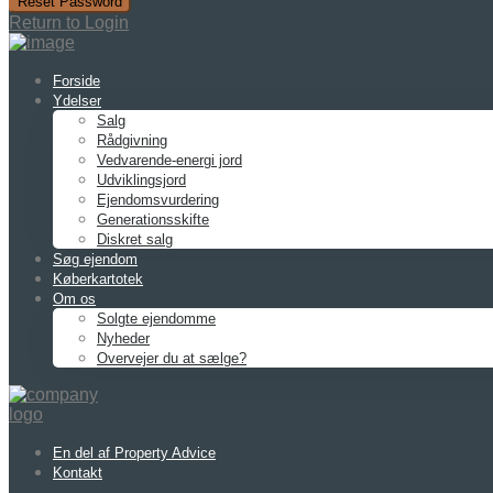
Reset Password
Return to Login
Forside
Ydelser
Salg
Rådgivning
Vedvarende-energi jord
Udviklingsjord
Ejendomsvurdering
Generationsskifte
Diskret salg
Søg ejendom
Køberkartotek
Om os
Solgte ejendomme
Nyheder
Overvejer du at sælge?
En del af Property Advice
Kontakt