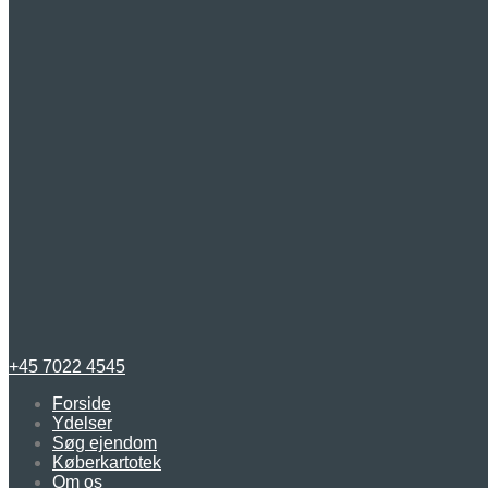
+45 7022 4545
Forside
Ydelser
Søg ejendom
Køberkartotek
Om os