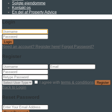
Solgte ejendomme
Kontakt os
En del af Property Advice
Login
Login
Need an account? Register here!
Forgot Password?
Register
I agree with
terms & conditions
Register
Back to Login
Reset Password