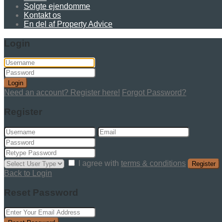
Solgte ejendomme
Kontakt os
En del af Property Advice
Login
Login
Need an account? Register here!
Forgot Password?
Register
I agree with
terms & conditions
Register
Back to Login
Reset Password