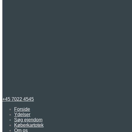
+45 7022 4545
Forside
Ydelser
Søg ejendom
Køberkartotek
Om os