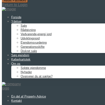
Reset Password
Return to Login
Forside
Ydelser
Salg
Rådgivning
Vedvarende-energi jord
Udviklingsjord
Ejendomsvurdering
Generationsskifte
Diskret salg
Søg ejendom
Køberkartotek
Om os
Solgte ejendomme
Nyheder
Overvejer du at sælge?
En del af Property Advice
Kontakt