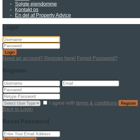
Solgte ejendomme
Kontakt os
En del af Property Advice
Login
Login
Need an account? Register here!
Forgot Password?
Register
I agree with
terms & conditions
Register
Back to Login
Reset Password