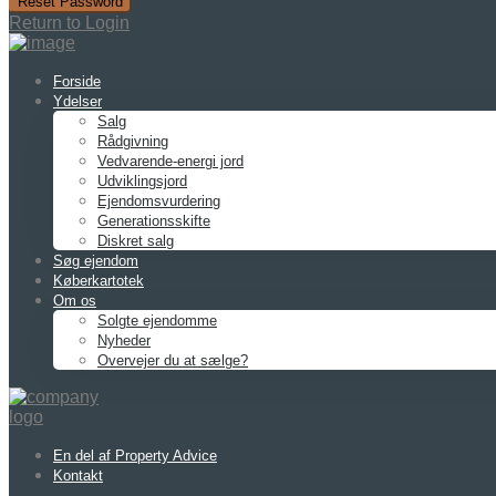
Reset Password
Return to Login
Forside
Ydelser
Salg
Rådgivning
Vedvarende-energi jord
Udviklingsjord
Ejendomsvurdering
Generationsskifte
Diskret salg
Søg ejendom
Køberkartotek
Om os
Solgte ejendomme
Nyheder
Overvejer du at sælge?
En del af Property Advice
Kontakt