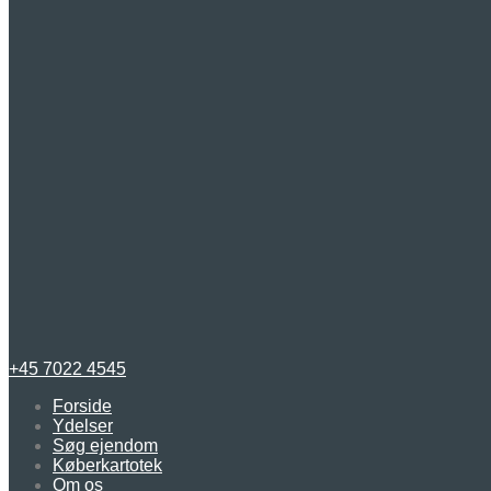
+45 7022 4545
Forside
Ydelser
Søg ejendom
Køberkartotek
Om os