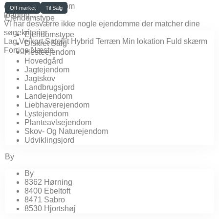
click to enable zoom
Off-market
Til Salg
loading...
Ejendomstype
Vi har desværre ikke nogle ejendomme der matcher dine
søgekriterier
Ejendomstype
Lag
Vejkort
Satellit
Hybrid
Terræn
Min lokation
Fuld skærm
Diskret Salg
Forrige
Næste
Hesteejendom
Hovedgård
Jagtejendom
Jagtskov
Landbrugsjord
Landejendom
Liebhaverejendom
Lystejendom
Planteavlsejendom
Skov- Og Naturejendom
Udviklingsjord
By
By
8362 Hørning
8400 Ebeltoft
8471 Sabro
8530 Hjortshøj