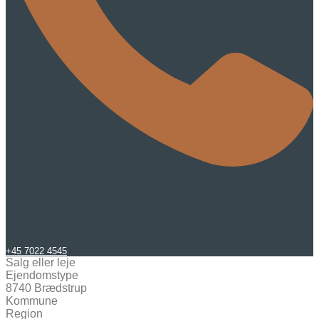
+45 7022 4545
Salg eller leje
Ejendomstype
8740 Brædstrup
Kommune
Region