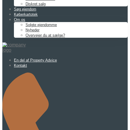
Diskret salg
Søg ejendom
Køberkartotek
Om os
Solgte ejendomme
Nyheder
Overvejer du at sælge?
En del af Property Advice
Kontakt