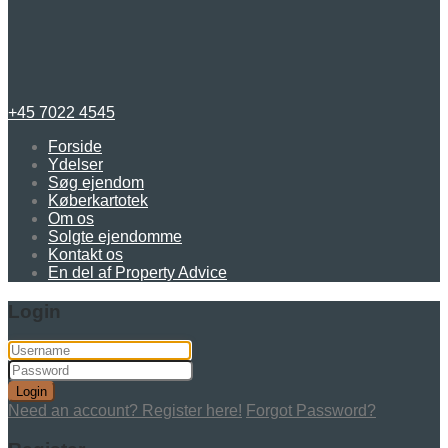
+45 7022 4545
Forside
Ydelser
Søg ejendom
Køberkartotek
Om os
Solgte ejendomme
Kontakt os
En del af Property Advice
Login
Login
Need an account? Register here!
Forgot Password?