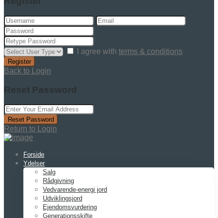
Register
I agree with
terms & conditions
Register
Back to Login
Reset Password
Reset Password
Return to Login
Forside
Ydelser
Salg
Rådgivning
Vedvarende-energi jord
Udviklingsjord
Ejendomsvurdering
Generationsskifte