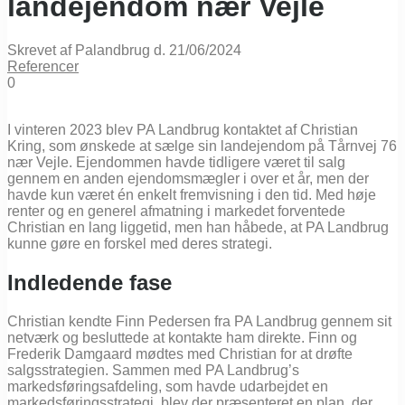
landejendom nær Vejle
Skrevet af Palandbrug d. 21/06/2024
Referencer
0
I vinteren 2023 blev PA Landbrug kontaktet af Christian
Kring, som ønskede at sælge sin landejendom på Tårnvej 76
nær Vejle. Ejendommen havde tidligere været til salg
gennem en anden ejendomsmægler i over et år, men der
havde kun været én enkelt fremvisning i den tid. Med høje
renter og en generel afmatning i markedet forventede
Christian en lang liggetid, men han håbede, at PA Landbrug
kunne gøre en forskel med deres strategi.
Indledende fase
Christian kendte Finn Pedersen fra PA Landbrug gennem sit
netværk og besluttede at kontakte ham direkte. Finn og
Frederik Damgaard mødtes med Christian for at drøfte
salgsstrategien. Sammen med PA Landbrug’s
markedsføringsafdeling, som havde udarbejdet en
markedsføringsstrategi, blev der præsenteret en plan, der