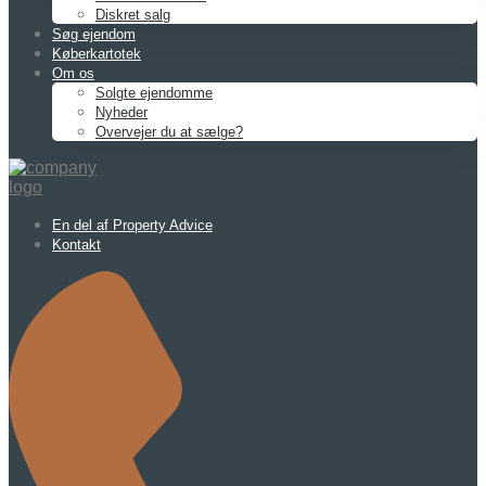
Diskret salg
Søg ejendom
Køberkartotek
Om os
Solgte ejendomme
Nyheder
Overvejer du at sælge?
En del af Property Advice
Kontakt