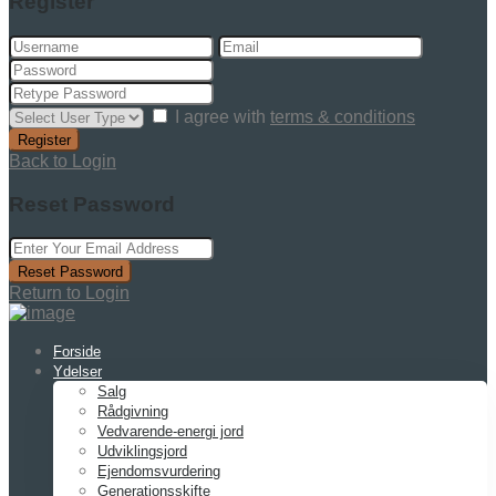
Register
I agree with
terms & conditions
Register
Back to Login
Reset Password
Reset Password
Return to Login
Forside
Ydelser
Salg
Rådgivning
Vedvarende-energi jord
Udviklingsjord
Ejendomsvurdering
Generationsskifte