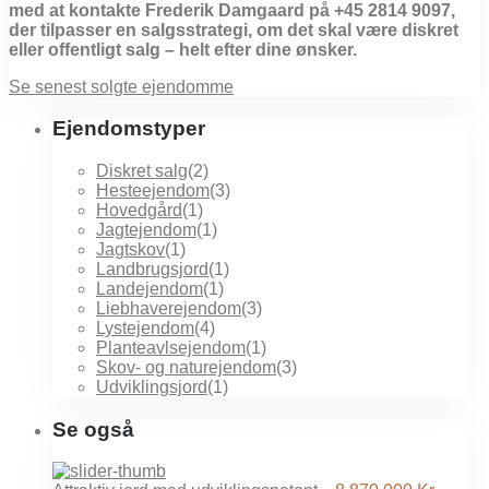
med at kontakte Frederik Damgaard på +45 2814 9097,
der tilpasser en salgsstrategi, om det skal være diskret
eller offentligt salg – helt efter dine ønsker.
Se senest solgte ejendomme
Ejendomstyper
Diskret salg
(2)
Hesteejendom
(3)
Hovedgård
(1)
Jagtejendom
(1)
Jagtskov
(1)
Landbrugsjord
(1)
Landejendom
(1)
Liebhaverejendom
(3)
Lystejendom
(4)
Planteavlsejendom
(1)
Skov- og naturejendom
(3)
Udviklingsjord
(1)
Se også