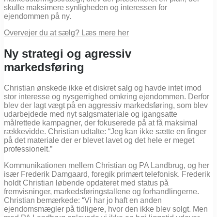
skulle maksimere synligheden og interessen for
ejendommen på ny.
Overvejer du at sælg? Læs mere her
Ny strategi og agressiv
markedsføring
Christian ønskede ikke et diskret salg og havde intet imod
stor interesse og nysgerrighed omkring ejendommen. Derfor
blev der lagt vægt på en aggressiv markedsføring, som blev
udarbejdede med nyt salgsmateriale og igangsatte
målrettede kampagner, der fokuserede på at få maksimal
rækkevidde. Christian udtalte: “Jeg kan ikke sætte en finger
på det materiale der er blevet lavet og det hele er meget
professionelt.”
Kommunikationen mellem Christian og PA Landbrug, og her
især Frederik Damgaard, foregik primært telefonisk. Frederik
holdt Christian løbende opdateret med status på
fremvisninger, markedsføringstallene og forhandlingerne.
Christian bemærkede: “Vi har jo haft en anden
ejendomsmægler på tidligere, hvor den ikke blev solgt. Men