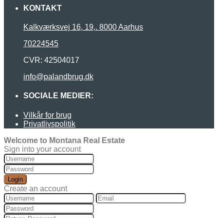
KONTAKT
Kalkværksvej 16, 19,. 8000 Aarhus
70224545
CVR: 42504017
info@palandbrug.dk
SOCIALE MEDIER:
Vilkår for brug
Privatlivspolitik
Welcome to Montana Real Estate
Sign into your account
Login
Create an account