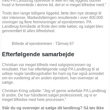
med PA Landbrug oplevede vi ikke en høj liggetid udover
hvad vi forventede i denne tid, det er vi meget tilfredse med.”
Trods den lange tidligere liggetid, førte den nye strategi til
stor interesse. Markedsføringen resulterede i over 400.000
visninger og flere fremvisninger af ejendommen. PA
Landbrug formåede at finde den rette køber, og salget blev
gennemført til alles tilfredshed.
Billede af ejendommen - Tårnvej 67
Efterfølgende samarbejde
Christian var meget tilfreds med salgsprocessen og
resultatet. Han har efterfølgende valgt PA Landbrug til at
udleje nogle landbrugshaller for ham og har også anmodet
om en vurdering af en anden ejendom, han overvejer at
sælge.
Christian Kring udtalte: “Jeg vil gerne anbefale PA Landbrug
til andre. De har håndteret salget professionelt, og vi er
meget tilfredse med hele processen.”
Står du og overvejer at sælge dit landbrug? Så tøv ikke