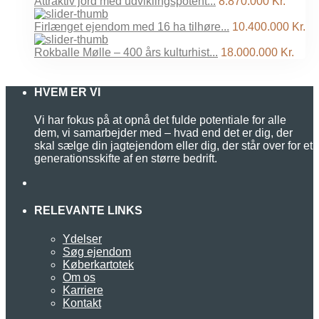
Attraktiv jord med udviklingspotent...
8.870.000 Kr.
Firlænget ejendom med 16 ha tilhøre...
10.400.000 Kr.
Rokballe Mølle – 400 års kulturhist...
18.000.000 Kr.
HVEM ER VI
Vi har fokus på at opnå det fulde potentiale for alle
dem, vi samarbejder med – hvad end det er dig, der
skal sælge din jagtejendom eller dig, der står over for et
generationsskifte af en større bedrift.
RELEVANTE LINKS
Ydelser
Søg ejendom
Køberkartotek
Om os
Karriere
Kontakt