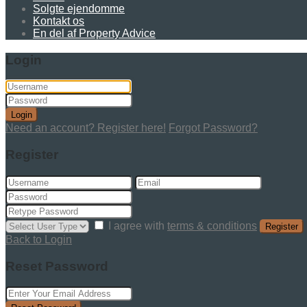
Solgte ejendomme
Kontakt os
En del af Property Advice
Login
Login
Need an account? Register here!
Forgot Password?
Register
I agree with
terms & conditions
Register
Back to Login
Reset Password