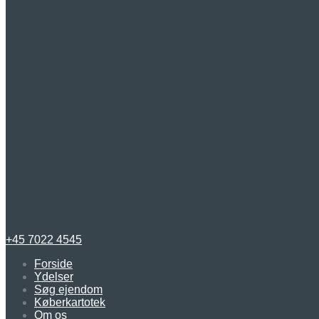
+45 7022 4545
Forside
Ydelser
Søg ejendom
Køberkartotek
Om os