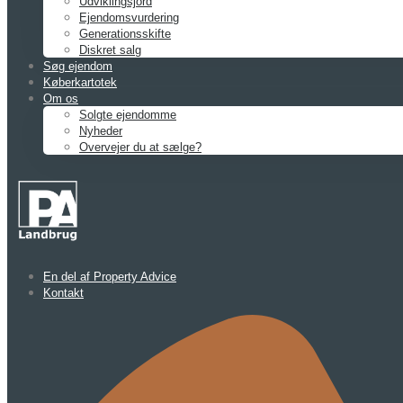
Udviklingsjord
Ejendomsvurdering
Generationsskifte
Diskret salg
Søg ejendom
Køberkartotek
Om os
Solgte ejendomme
Nyheder
Overvejer du at sælge?
En del af Property Advice
Kontakt