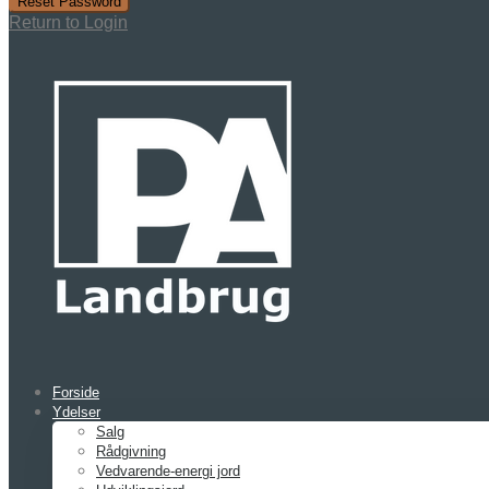
Reset Password
Return to Login
Forside
Ydelser
Salg
Rådgivning
Vedvarende-energi jord