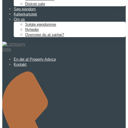
Diskret salg
Søg ejendom
Køberkartotek
Om os
Solgte ejendomme
Nyheder
Overvejer du at sælge?
En del af Property Advice
Kontakt