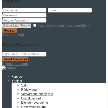
Register
I agree with
terms & conditions
Register
Back to Login
Reset Password
Reset Password
Return to Login
Forside
Ydelser
Salg
Rådgivning
Vedvarende-energi jord
Udviklingsjord
Ejendomsvurdering
Generationsskifte