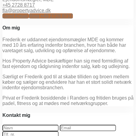
+45 2728 8717
fla@propertyadvice.dk
Send Email
Ring
+45 2728 8717
Om mig
Frederik er uddannet ejendomsmægler MDE og kommer
med 10 års erfaring indenfor branchen, hvor han både har
varetaget salg, udvikling og opførelse af ejendomme.
Hos Property Advice beskæftiger han sig med formidling af
fast ejendom og rådgivning indenfor salg, køb og udlejning.
Særligt er Frederik god til at skabe tilliden og broen mellem
køber og sælger og endvidere har han et stort solidt netværk
indenfor ejendomsbranchen.
Privat er Frederik bosiddende i Randers og fritiden bruges på
padel, fitness og at mødes med netværksgrupper.
Kontakt mig