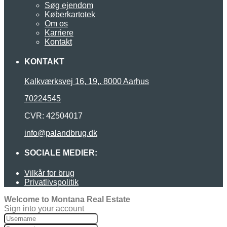
Søg ejendom
Køberkartotek
Om os
Karriere
Kontakt
KONTAKT
Kalkværksvej 16, 19,. 8000 Aarhus
70224545
CVR: 42504017
info@palandbrug.dk
SOCIALE MEDIER:
Vilkår for brug
Privatlivspolitik
Welcome to Montana Real Estate
Sign into your account