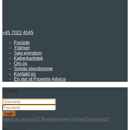
+45 7022 4545
Forside
Ydelser
Søg ejendom
Køberkartotek
Om os
Solgte ejendomme
Kontakt os
En del af Property Advice
Login
Login
Need an account? Register here!
Forgot Password?